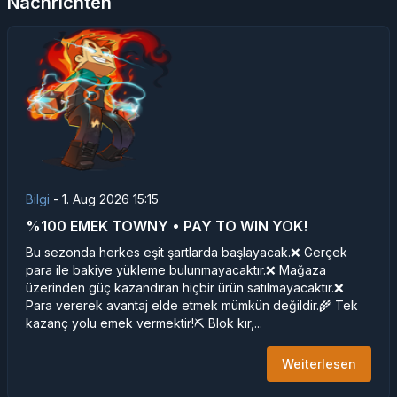
Nachrichten
Bilgi
-
1. Aug 2026 15:15
%100 EMEK TOWNY • PAY TO WIN YOK!
Bu sezonda herkes eşit şartlarda başlayacak.❌ Gerçek
para ile bakiye yükleme bulunmayacaktır.❌ Mağaza
üzerinden güç kazandıran hiçbir ürün satılmayacaktır.❌
Para vererek avantaj elde etmek mümkün değildir.🌾 Tek
kazanç yolu emek vermektir!⛏️ Blok kır,...
Weiterlesen