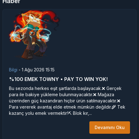
Haber
Bilgi
-
1 Ağu 2026 15:15
%100 EMEK TOWNY • PAY TO WIN YOK!
Bu sezonda herkes eşit şartlarda başlayacak.❌ Gerçek
para ile bakiye yükleme bulunmayacaktır.❌ Mağaza
üzerinden güç kazandıran hiçbir ürün satılmayacaktır.❌
Para vererek avantaj elde etmek mümkün değildir.🌾 Tek
kazanç yolu emek vermektir!⛏️ Blok kır,...
Devamını Oku