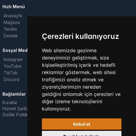
Hızlı Menü
Anasayfa
Mağaza
Yardım
Çerezleri kullanıyoruz
Destek
Web sitemizde gezinme
Sosyal Medya
deneyiminizi geliştirmek, size
Instagram
kişiselleştirilmiş içerik ve hedefli
YouTube
reklamlar göstermek, web sitesi
TikTok
trafiğimizi analiz etmek ve
Discord
ziyaretçilerimizin nereden
geldiğini anlamak için çerezleri ve
Bağlantılar
diğer izleme teknolojilerini
Kurallar
kullanıyoruz.
Hizmet Şartları
Gizlilik Politikası
Kabul et