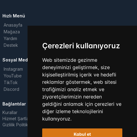
Hızlı Menü
Anasayfa
Mağaza
Yardım
Çerezleri kullanıyoruz
Destek
Web sitemizde gezinme
Sosyal Medya
deneyiminizi geliştirmek, size
Instagram
kişiselleştirilmiş içerik ve hedefli
YouTube
reklamlar göstermek, web sitesi
TikTok
trafiğimizi analiz etmek ve
Discord
ziyaretçilerimizin nereden
geldiğini anlamak için çerezleri ve
Bağlantılar
diğer izleme teknolojilerini
Kurallar
kullanıyoruz.
Hizmet Şartları
Gizlilik Politikası
Kabul et